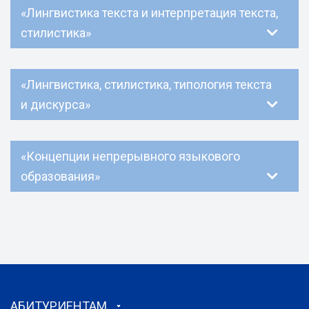
«Лингвистика текста и интерпретация текста,
стилистика»
«Лингвистика, стилистика, типология текста
и дискурса»
«Концепции непрерывного языкового
образования»
АБИТУРИЕНТАМ