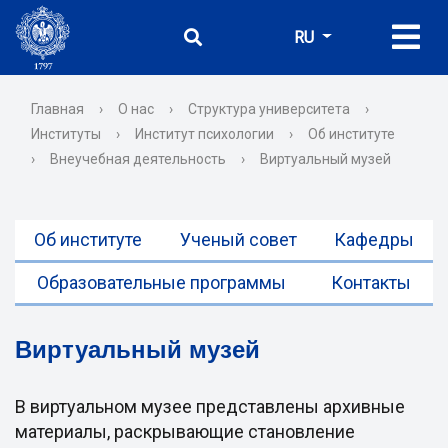
RU
Главная
›
О нас
›
Структура университета
›
Институты
›
Институт психологии
›
Об институте
›
Внеучебная деятельность
›
Виртуальный музей
Об институте
Ученый совет
Кафедры
Образовательные программы
Контакты
Виртуальный музей
В виртуальном музее представлены архивные
материалы, раскрывающие становление