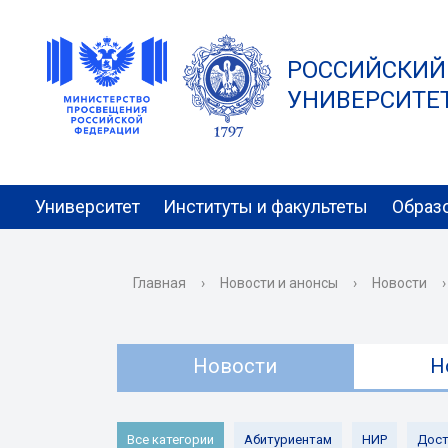
РОССИЙСКИЙ
УНИВЕРСИТЕТ 
Университет
Институты и факультеты
Образ
Главная
›
Новости и анонсы
›
Новости
›
Новости
Н
Все категории
Абитуриентам
НИР
Дост