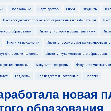
ии
Образование
Партнерство
Спорт
Студенты
80 
Институт дефектологического образования и реабилитации
Инст
ческого образования
Институт истории и социальных наук
Инст
Институт психологии
Институт русского языка как иностранно
тут философии человека
Институт художественного образования
акультет биологии
Факультет географии
Факультет математики
льтет
Год семьи
Год педагога и наставника
Все теги
аработала новая 
того образования