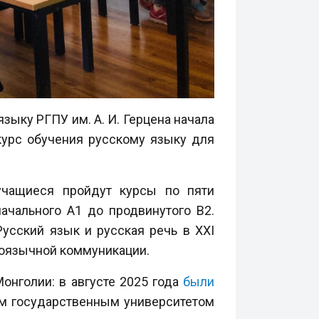
зыку РГПУ им. А. И. Герцена начала
курс обучения русскому языку для
учащиеся пройдут курсы по пяти
чального А1 до продвинутого B2.
усский язык и русская речь в XXI
коязычной коммуникации.
онголии: в августе 2025 года
были
им государственным университетом