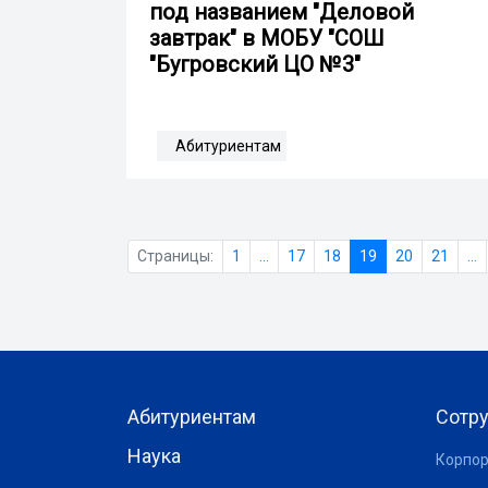
под названием "Деловой
завтрак" в МОБУ "СОШ
"Бугровский ЦО №3"
Абитуриентам
Страницы:
1
...
17
18
19
20
21
...
Абитуриентам
Сотр
Наука
Корпор