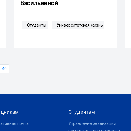
Васильевной
Студенты
Университетская жизнь
40
удникам
Студентам
ативная почта
Управление реализации
воспитательных практик и