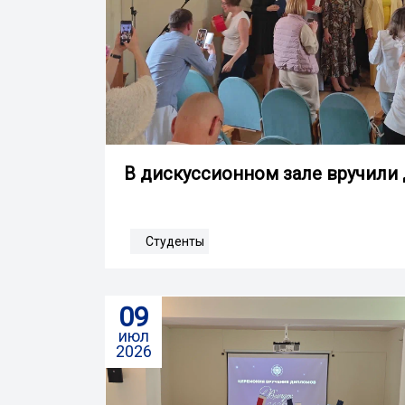
В дискуссионном зале вручили
Студенты
09
июл
2026