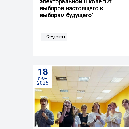
электоральной школе "От
выборов настоящего к
выборам будущего"
Студенты
18
июн
2026