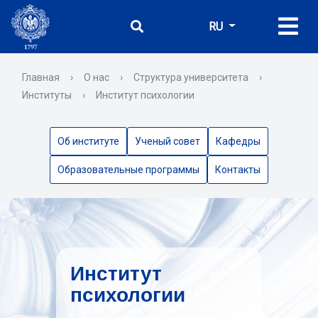
RU
Главная
›
О нас
›
Структура университета
›
Институты
›
Институт психологии
Об институте
Ученый совет
Кафедры
Образовательные программы
Контакты
Институт
психологии