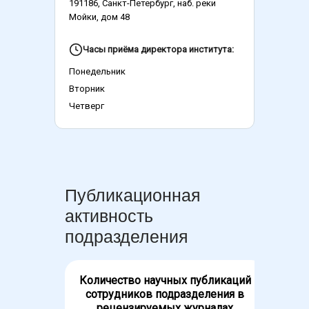
191186, Санкт-Петербург, наб. реки
Мойки, дом 48
Часы приёма директора института:
Понедельник
Вторник
Четверг
Публикационная
активность
подразделения
Количество научных публикаций
О
сотрудников подразделения в
сот
рецензируемых журналах
разби