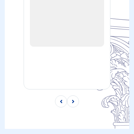
Баева Ирина Александровна
— Почётны