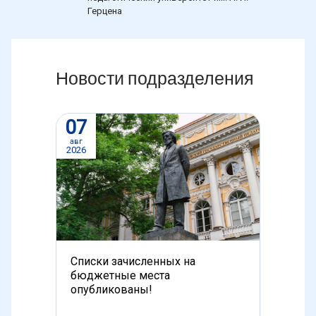
Герцена
Новости подразделения
07
05
авг
авг
2026
2026
Списки зачисленных на
Ученые
бюджетные места
неэффе
опубликованы!
подходо
подрос