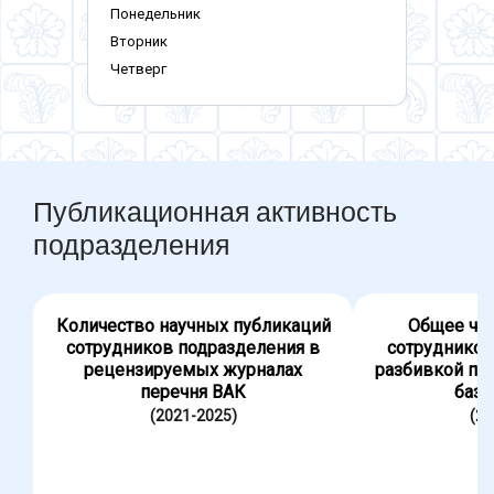
Понедельник
Вторник
Четверг
Публикационная активность
подразделения
Количество научных публикаций
Общее чис
сотрудников подразделения в
сотрудников
рецензируемых журналах
разбивкой по
перечня ВАК
база
(2021-2025)
(20