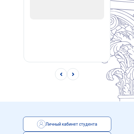
Чыонг Куинь Чанг
— Преподаватель рус
Ван Ифань
— Преподаватель русского я
Сунь Юнь
— Учёный секретарь, универс
Сюн Янь
— Специалист по охране труда
Личный кабинет студента