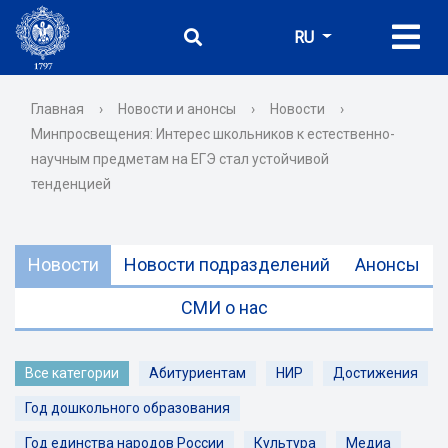
RU
Главная
›
Новости и анонсы
›
Новости
›
Минпросвещения: Интерес школьников к естественно-
научным предметам на ЕГЭ стал устойчивой
тенденцией
Новости
Новости подразделений
Анонсы
СМИ о нас
Все категории
Абитуриентам
НИР
Достижения
Год дошкольного образования
Год единства народов России
Культура
Медиа