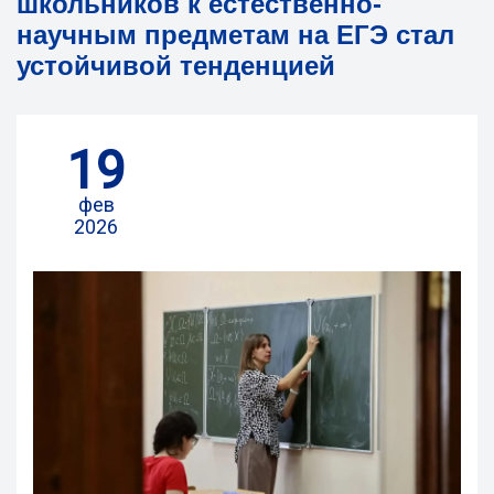
школьников к естественно-
научным предметам на ЕГЭ стал
устойчивой тенденцией
19
фев
2026