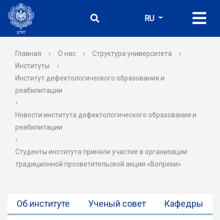
RU
Главная
›
О нас
›
Структура университета
›
Институты
›
Институт дефектологического образования и
реабилитации
›
Новости института дефектологического образования и
реабилитации
›
Студенты института приняли участие в организации
традиционной просветительской акции «Вопреки»
Об институте
Ученый совет
Кафедры