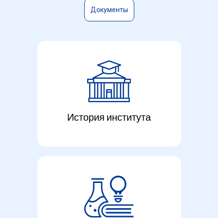
Султанов Константин Викторович
— Поч
Документы
История института