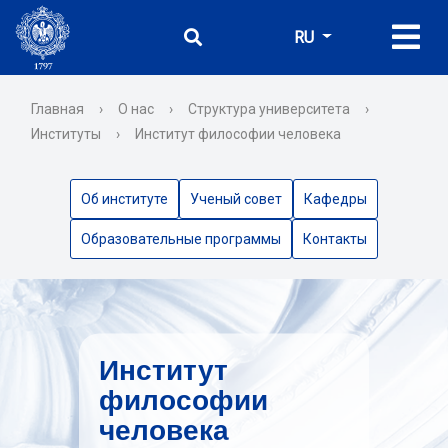
RU
Главная
›
О нас
›
Структура университета
›
Институты
›
Институт философии человека
Об институте
Ученый совет
Кафедры
Образовательные программы
Контакты
Институт
философии
человека