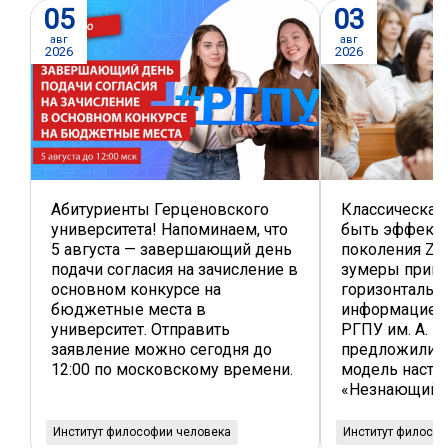
05
03
авг
авг
2026
2026
Абитуриенты Герценовского
Классическая
университета! Напоминаем, что
быть эффекти
5 августа — завершающий день
поколения Z, 
подачи согласия на зачисление в
зумеры прив
основном конкурсе на
горизонтальн
бюджетные места в
информацией.
университет. Отправить
РГПУ им. А. И
заявление можно сегодня до
предложили а
12:00 по московскому времени.
модель наста
«Незнающий э
Институт философии человека
Институт филосо