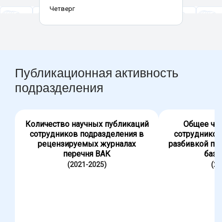
Четверг
Публикационная активность
подразделения
Количество научных публикаций
Общее чис
сотрудников подразделения в
сотрудников
рецензируемых журналах
разбивкой по
перечня ВАК
база
(2021-2025)
(20