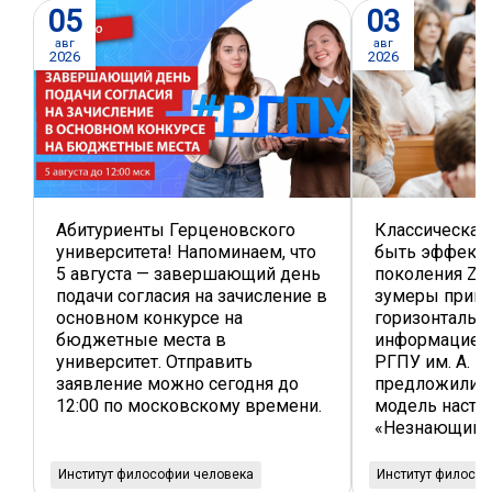
05
03
авг
авг
2026
2026
Абитуриенты Герценовского
Классическая
университета! Напоминаем, что
быть эффекти
5 августа — завершающий день
поколения Z, 
подачи согласия на зачисление в
зумеры прив
основном конкурсе на
горизонтальн
бюджетные места в
информацией.
университет. Отправить
РГПУ им. А. И
заявление можно сегодня до
предложили а
12:00 по московскому времени.
модель наста
«Незнающий э
Институт философии человека
Институт филосо