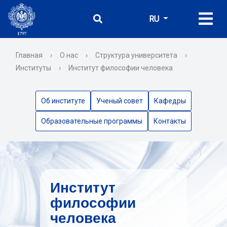
RU
Главная
›
О нас
›
Структура университета
›
Институты
›
Институт философии человека
Об институте
Ученый совет
Кафедры
Образовательные программы
Контакты
Институт
философии
человека