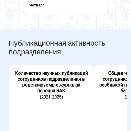
Четверг
Публикационная активность
подразделения
Количество научных публикаций
Общее чис
сотрудников подразделения в
сотрудников
рецензируемых журналах
разбивкой по
перечня ВАК
база
(2021-2025)
(20