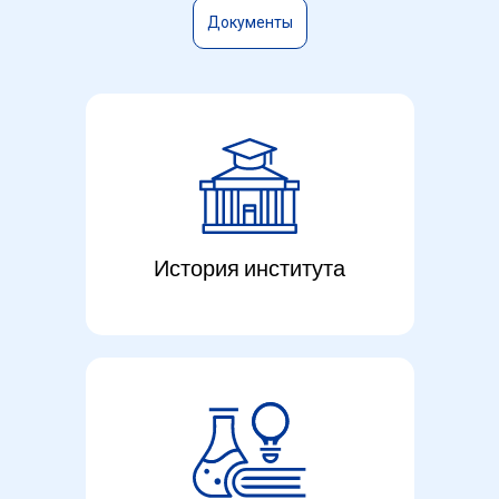
Султанов Константин Викторович
— Поч
Документы
История института