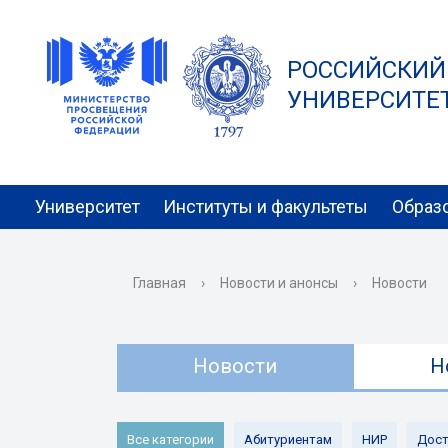
РОССИЙСКИЙ
УНИВЕРСИТЕТ 
Университет
Институты и факультеты
Образ
Главная
›
Новости и анонсы
›
Новости
Новости
Н
Все категории
Абитуриентам
НИР
Дост