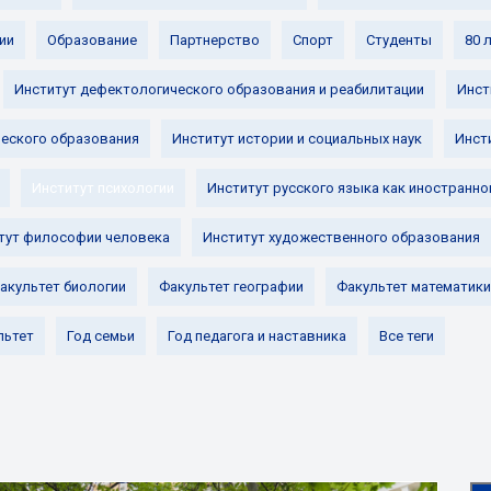
ии
Образование
Партнерство
Спорт
Студенты
80 
Институт дефектологического образования и реабилитации
Инст
ческого образования
Институт истории и социальных наук
Инст
Институт психологии
Институт русского языка как иностранно
тут философии человека
Институт художественного образования
акультет биологии
Факультет географии
Факультет математики
льтет
Год семьи
Год педагога и наставника
Все теги