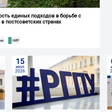
сть единых подходов в борьбе с
в постсоветских странах
ии
НИР
15
июл
2026