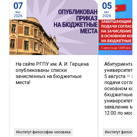
07
05
авг
авг
2026
2026
На сайте РГПУ им. А. И. Герцена
Абитуриенты 
опубликованы списки
университета!
зачисленных на бюджетные
5 августа — 
места!
подачи соглас
основном кон
бюджетные м
университет. 
заявление мо
12:00 по мос
Институт философии человека
Институт филосо