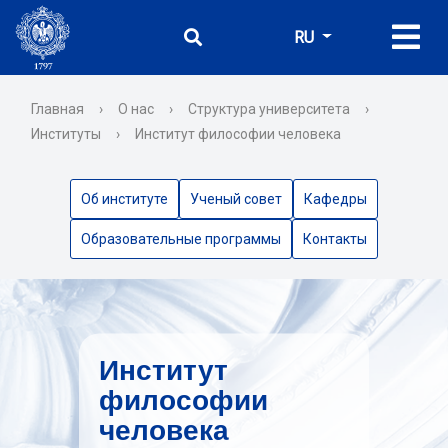
RU
Главная
›
О нас
›
Структура университета
›
Институты
›
Институт философии человека
Об институте
Ученый совет
Кафедры
Образовательные программы
Контакты
Институт
философии
человека