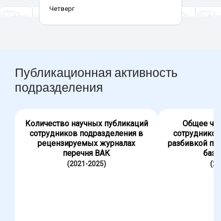
Четверг
Публикационная активность
подразделения
Количество научных публикаций
Общее чис
сотрудников подразделения в
сотрудников
рецензируемых журналах
разбивкой по
перечня ВАК
база
(2021-2025)
(20