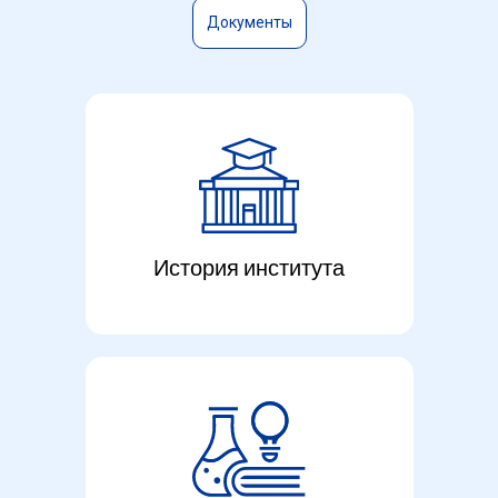
Султанов Константин Викторович
— Поч
Документы
История института