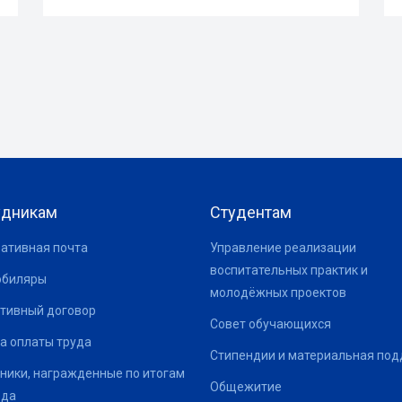
удникам
Студентам
ативная почта
Управление реализации
воспитательных практик и
юбиляры
молодёжных проектов
тивный договор
Совет обучающихся
а оплаты труда
Стипендии и материальная по
ники, награжденные по итогам
Общежитие
ода