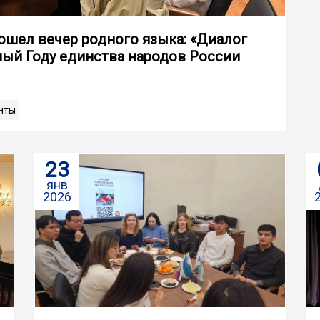
ошел вечер родного языка: «Диалог
ный Году единства народов России
нты
23
янв
2026