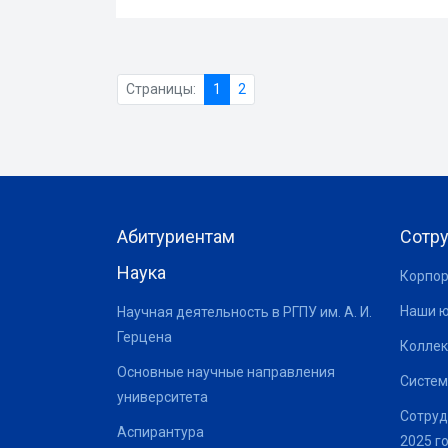
Страницы:
1
2
Абитуриентам
Сотр
Наука
Корпор
Наши 
Научная деятельность в РГПУ им. А. И.
Герцена
Коллек
Основные научные направления
Систем
университета
Сотруд
Аспирантура
2025 г